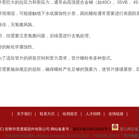
巨大的拉应力和剪应力，通常由高强度合金钢（如40Cr， 35VB， 45号
环境潮湿，可能接触地下水或腐蚀性介质，因此螺栓通常需要进行表面防
极佳，无氢脆风险。
用，但需要注意氢脆问题，后续需进行去氢处理。
好的耐化学腐蚀性。
为了适应管片的拼装空间和受力需求，管片螺栓有多种形式。
时需要施加规定的扭矩，确保螺栓产生足够的预紧力，使管片接缝紧密，
|
关于我们
|
联系方式
|
给我留言
|
人才招聘
|
友情链接
|
ght(C) 邯郸市昱通紧固件有限公司 网站备案号：
冀ICP备18033365号-1
冀公网安备13
航：
管片螺栓
地铁螺栓
sitemap
sitemaps
北京SEO
支持：
中网四极
关键字：
管片螺栓