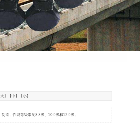
【
大
】【
中
】【
小
】
造，性能等级常见8.8级、10.9级和12.9级。