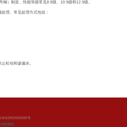
钢）制造，性能等级常见8.8级、10.9级和12.9级。
腐处理。常见处理方式包括：
防止松动和渗漏水。
042902000996号
地铁螺栓