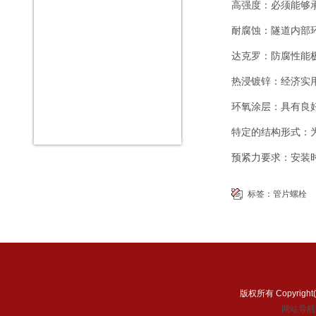
高强度：必须能够承受
耐腐蚀：隧道内部
达克罗：防腐性能
热浸镀锌：经济实
环氧涂层：具有良
特定的结构形式：
预紧力要求：安装
标签：
管片螺栓
版权所有 Copyri
网站导