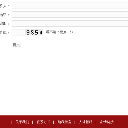
系 人：
电话：
/MSN：
看不清？更换一张
证 码：
|
关于我们
|
联系方式
|
给我留言
|
人才招聘
|
友情链接
|