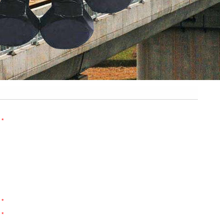
*
*
*