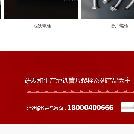
地铁螺栓
管片螺栓