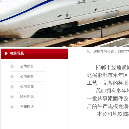
您现在的位置：
邯郸市
栏目导航
公司简介
邯郸市昱通紧固
北省邯郸市永年区
公司荣誉
工艺，完备的检测
公司文化
我们拥有多年地
经营理念
一批从事紧固件设
厂的生产规模逐渐
营销网络
本公司地铁螺栓