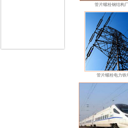
管片螺栓钢结构
管片螺栓电力铁