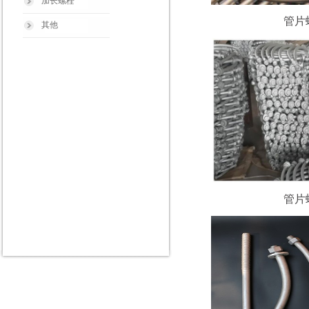
加长螺栓
管片
其他
管片