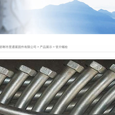
邯郸市昱通紧固件有限公司
>
产品展示
> 管片螺栓