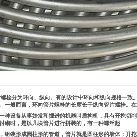
片螺栓分为环向、纵向。有的设计中环向和纵向规格一致
。一般而言，环向管片螺栓的长度长于纵向管片螺栓。在
一种设备从事始发和掘进的机器叫盾构机，具有开挖切削
衬砌时，是以几块管片进行拼装的，有一种螺丝起
，组装形成园柱形的管道，管片就是圆柱形的墙体；开挖