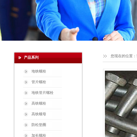
您现在的位置：
产品系列
地铁螺栓
管片螺栓
地铁管片螺栓
高铁螺栓
高铁螺母
防松垫圈
加长螺栓